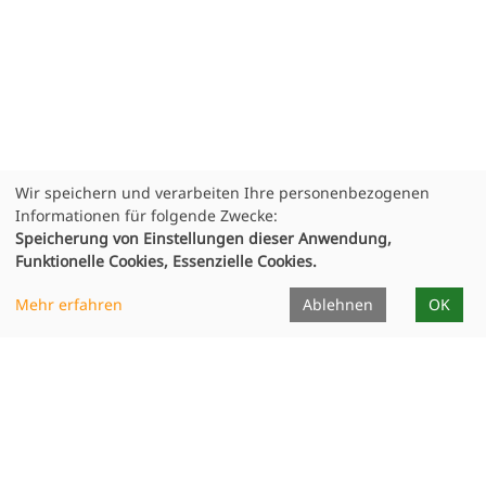
Wir speichern und verarbeiten Ihre personenbezogenen
Informationen für folgende Zwecke:
Speicherung von Einstellungen dieser Anwendung,
Funktionelle Cookies, Essenzielle Cookies.
Infocenter
Mehr erfahren
Ablehnen
OK
Dozierende
Unterrichtsorte
Formulare
Projekte
Publikationen
Ausstellungen