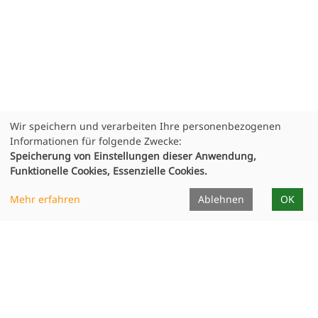
Wir speichern und verarbeiten Ihre personenbezogenen
Informationen für folgende Zwecke:
Speicherung von Einstellungen dieser Anwendung,
Funktionelle Cookies, Essenzielle Cookies.
Infocenter
Mehr erfahren
Ablehnen
OK
Dozierende
Unterrichtsorte
Formulare
Projekte
Publikationen
Ausstellungen