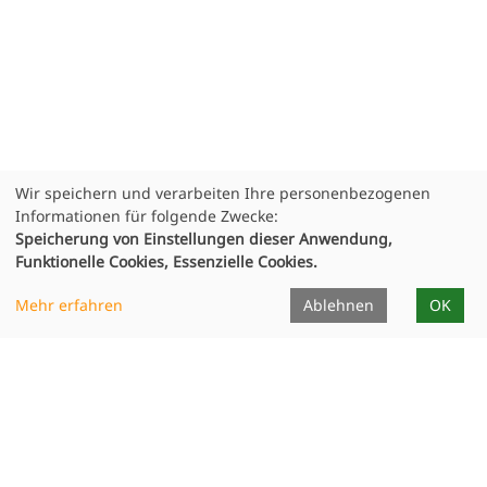
Wir speichern und verarbeiten Ihre personenbezogenen
Informationen für folgende Zwecke:
Speicherung von Einstellungen dieser Anwendung,
Funktionelle Cookies, Essenzielle Cookies.
Infocenter
Mehr erfahren
Ablehnen
OK
Dozierende
Unterrichtsorte
Formulare
Projekte
Publikationen
Ausstellungen