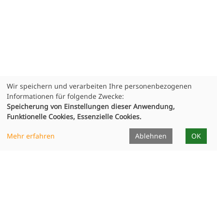
Wir speichern und verarbeiten Ihre personenbezogenen
Informationen für folgende Zwecke:
Speicherung von Einstellungen dieser Anwendung,
Funktionelle Cookies, Essenzielle Cookies.
Infocenter
Mehr erfahren
Ablehnen
OK
Dozierende
Unterrichtsorte
Formulare
Projekte
Publikationen
Ausstellungen