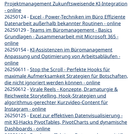
Projektmanagement Zukunftsweisende KI-Integration
- online
26250124 -
Excel - Power-Techniken im Büro Effiziente
Datenarbeit außerhalb bekannter Routinen - online
26250129 -
Teams im Büromanagement - Basics
Grundlagen - Zusammenarbeit mit Microsoft 365 -
online
26250154 -
KI-Assistenzen im Büromanagement
Anpassung und Optimierung von Arbeitsabläufen -
online
26250611 -
Stop the Scroll - Perfekte Hooks für
maximale Aufmerksamkeit Strategien für Botschaften,
die nicht ignoriert werden können - online
26250612 -
Virale Reels - Konzepte, Dramaturgie &
Reichweite Storytelling, Hook-Strategien und
algorithmus-gerechter Kurzvideo-Content für
Instagram - online
26250125 -
Excel zur effektiven Datenvisualisierung -
mit KI-Hacks PivotTables, PivotCharts und dynamische
Dashboards - online