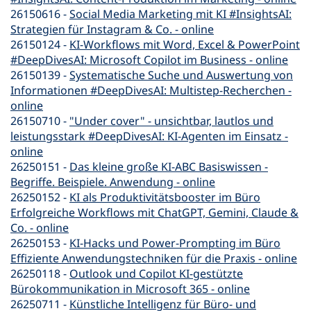
26150616 -
Social Media Marketing mit KI #InsightsAI:
Strategien für Instagram & Co. - online
26150124 -
KI-Workflows mit Word, Excel & PowerPoint
#DeepDivesAI: Microsoft Copilot im Business - online
26150139 -
Systematische Suche und Auswertung von
Informationen #DeepDivesAI: Multistep-Recherchen -
online
26150710 -
"Under cover" - unsichtbar, lautlos und
leistungsstark #DeepDivesAI: KI-Agenten im Einsatz -
online
26250151 -
Das kleine große KI-ABC Basiswissen -
Begriffe. Beispiele. Anwendung - online
26250152 -
KI als Produktivitätsbooster im Büro
Erfolgreiche Workflows mit ChatGPT, Gemini, Claude &
Co. - online
26250153 -
KI-Hacks und Power-Prompting im Büro
Effiziente Anwendungstechniken für die Praxis - online
26250118 -
Outlook und Copilot KI-gestützte
Bürokommunikation in Microsoft 365 - online
26250711 -
Künstliche Intelligenz für Büro- und