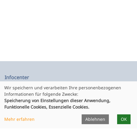
Infocenter
Wir speichern und verarbeiten Ihre personenbezogenen
Dozierende
Informationen für folgende Zwecke:
Speicherung von Einstellungen dieser Anwendung,
Unterrichtsorte
Funktionelle Cookies, Essenzielle Cookies.
Formulare
Projekte
Mehr erfahren
Ablehnen
OK
Publikationen
Ausstellungen