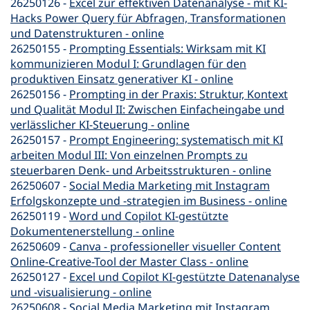
26250126 -
Excel zur effektiven Datenanalyse - mit KI-
Hacks Power Query für Abfragen, Transformationen
und Datenstrukturen - online
26250155 -
Prompting Essentials: Wirksam mit KI
kommunizieren Modul I: Grundlagen für den
produktiven Einsatz generativer KI - online
26250156 -
Prompting in der Praxis: Struktur, Kontext
und Qualität Modul II: Zwischen Einfacheingabe und
verlässlicher KI-Steuerung - online
26250157 -
Prompt Engineering: systematisch mit KI
arbeiten Modul III: Von einzelnen Prompts zu
steuerbaren Denk- und Arbeitsstrukturen - online
26250607 -
Social Media Marketing mit Instagram
Erfolgskonzepte und -strategien im Business - online
26250119 -
Word und Copilot KI-gestützte
Dokumentenerstellung - online
26250609 -
Canva - professioneller visueller Content
Online-Creative-Tool der Master Class - online
26250127 -
Excel und Copilot KI-gestützte Datenanalyse
und -visualisierung - online
26250608 -
Social Media Marketing mit Instagram