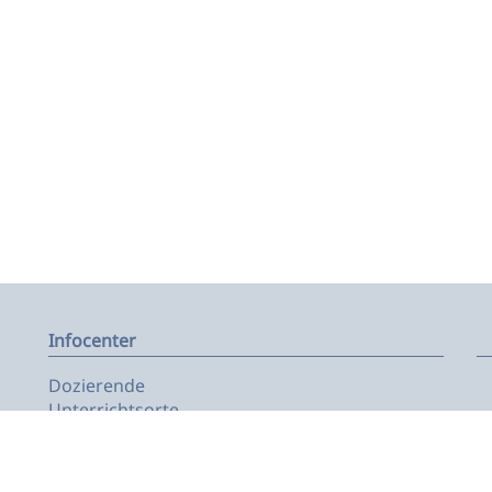
Infocenter
Dozierende
Unterrichtsorte
Formulare
Projekte
Publikationen