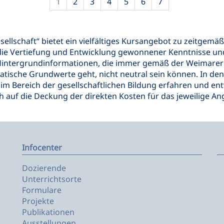
1
2
3
4
5
6
7
ellschaft“ bietet ein vielfältiges Kursangebot zu zeitgemä
ie Vertiefung und Entwicklung gewonnener Kenntnisse und F
intergrundinformationen, die immer gemäß der Weimarer 
ratische Grundwerte geht, nicht neutral sein können. In 
m Bereich der gesellschaftlichen Bildung erfahren und en
 auf die Deckung der direkten Kosten für das jeweilige An
Infocenter
Dozierende
Unterrichtsorte
Formulare
Projekte
Publikationen
Ausstellungen