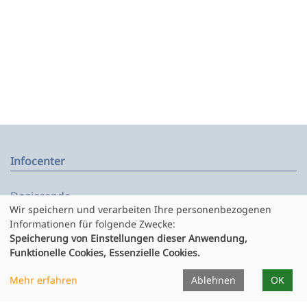
Infocenter
Dozierende
Wir speichern und verarbeiten Ihre personenbezogenen
Unterrichtsorte
Informationen für folgende Zwecke:
Formulare
Speicherung von Einstellungen dieser Anwendung,
Funktionelle Cookies, Essenzielle Cookies.
Projekte
Publikationen
Mehr erfahren
Ablehnen
OK
Ausstellungen