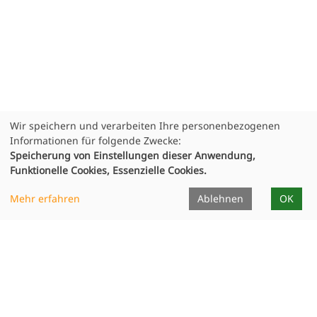
Wir speichern und verarbeiten Ihre personenbezogenen
Informationen für folgende Zwecke:
Speicherung von Einstellungen dieser Anwendung,
Funktionelle Cookies, Essenzielle Cookies.
Infocenter
Mehr erfahren
Ablehnen
OK
Dozierende
Unterrichtsorte
Formulare
Projekte
Publikationen
Ausstellungen