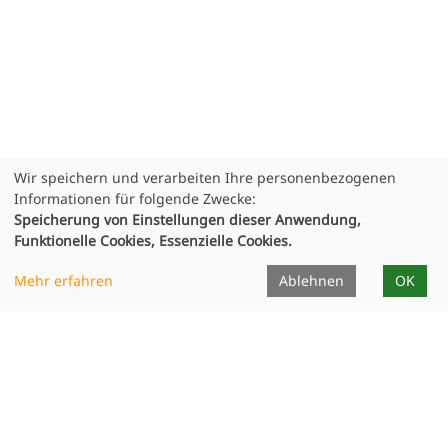
Wir speichern und verarbeiten Ihre personenbezogenen
Informationen für folgende Zwecke:
Speicherung von Einstellungen dieser Anwendung,
Funktionelle Cookies, Essenzielle Cookies.
Infocenter
Mehr erfahren
Ablehnen
OK
Dozierende
Unterrichtsorte
Formulare
Projekte
Publikationen
Ausstellungen