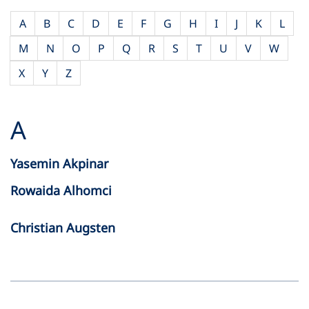
A
B
C
D
E
F
G
H
I
J
K
L
M
N
O
P
Q
R
S
T
U
V
W
X
Y
Z
A
Yasemin Akpinar
Rowaida Alhomci
Christian Augsten