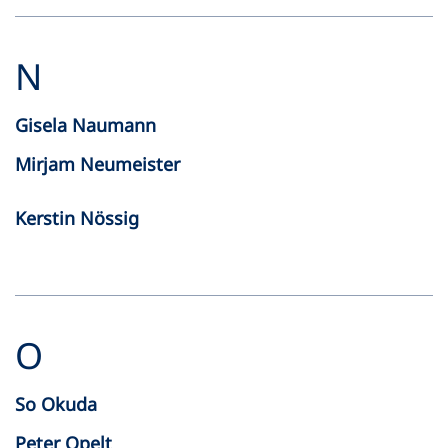
N
Gisela Naumann
Mirjam Neumeister
Kerstin Nössig
O
So Okuda
Peter Opelt